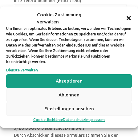
Ihre Telefonnummer (Pflichtfeld)
Cookie-Zustimmung
Strasse und Hausnummer (Pflichtfeld)
verwalten
Um Ihnen ein optimales Erlebnis zu bieten, verwenden wir Technologien
Postleitzahl PLZ (Pflichtfeld)
wie Cookies, um Geräteinformationen zu speichern und/oder darauf
zuzugreifen. Wenn Sie diesen Technologien zustimmen, können wir
Ort (Pflichtfeld)
Daten wie das Surfverhalten oder eindeutige IDs auf dieser Website
verarbeiten. Wenn Sie Ihre Zustimmung nicht erteilen oder
zurückziehen, können bestimmte Merkmale und Funktionen
Land (Pflichtfeld)
beeinträchtigt werden.
Dienste verwalten
1) Ich melde mich hiermit verbindlich zum Seminar
"Splitting the Rainbow" am 17.08.2019 in Penzberg an.
Akzeptieren
Kästchen anklicken, wenn Sie sich zum Seminar
verbindlich anmelden wollen.
Ablehnen
2) Ich habe die AGB's gelesen und akzeptiere sie
vollinhaltlich.
Einstellungen ansehen
Kästchen anklicken, wenn Sie die AGB's gelesen
Cookie-Richtlinie
Datenschutz
Impressum
haben und sie vollinhaltlich akzeptieren.
3) EU DSGVO Datenschutz-Hinweis:
Durch Abschicken dieses Formulars stimmen Sie der