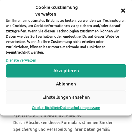
Cookie-Zustimmung
Strasse und Hausnummer (Pflichtfeld)
verwalten
Um Ihnen ein optimales Erlebnis zu bieten, verwenden wir Technologien
Postleitzahl PLZ (Pflichtfeld)
wie Cookies, um Geräteinformationen zu speichern und/oder darauf
zuzugreifen. Wenn Sie diesen Technologien zustimmen, können wir
Ort (Pflichtfeld)
Daten wie das Surfverhalten oder eindeutige IDs auf dieser Website
verarbeiten. Wenn Sie Ihre Zustimmung nicht erteilen oder
zurückziehen, können bestimmte Merkmale und Funktionen
Land (Pflichtfeld)
beeinträchtigt werden.
Dienste verwalten
1) Ich melde mich hiermit verbindlich zum Online-Kurs
"Catalanische Körper" am 29.06.2025 an.
Akzeptieren
Kästchen anklicken, wenn Sie sich zum Online-
Kurs verbindlich anmelden wollen.
Ablehnen
2) Ich habe die AGB's gelesen und akzeptiere sie
vollinhaltlich.
Einstellungen ansehen
Kästchen anklicken, wenn Sie die AGB's gelesen
Cookie-Richtlinie
Datenschutz
Impressum
haben und sie vollinhaltlich akzeptieren.
3) EU DSGVO Datenschutz-Hinweis:
Durch Abschicken dieses Formulars stimmen Sie der
Speicherung und Verarbeitung Ihrer Daten gemäß