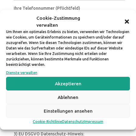
Ihre Telefonnummer (Pflichtfeld)
Cookie-Zustimmung
Strasse und Hausnummer (Pflichtfeld)
verwalten
Um Ihnen ein optimales Erlebnis zu bieten, verwenden wir Technologien
Postleitzahl PLZ (Pflichtfeld)
wie Cookies, um Geräteinformationen zu speichern und/oder darauf
zuzugreifen. Wenn Sie diesen Technologien zustimmen, können wir
Daten wie das Surfverhalten oder eindeutige IDs auf dieser Website
Ort (Pflichtfeld)
verarbeiten. Wenn Sie Ihre Zustimmung nicht erteilen oder
zurückziehen, können bestimmte Merkmale und Funktionen
Land (Pflichtfeld)
beeinträchtigt werden.
Dienste verwalten
1) Ich melde mich hiermit verbindlich zum Online-Kurs
Akzeptieren
"Gebete schreiben" am 11.03.2022 an.
Kästchen anklicken, wenn Sie sich zum Seminar
Ablehnen
verbindlich anmelden wollen.
2) Ich habe die AGB's gelesen und akzeptiere sie
Einstellungen ansehen
vollinhaltlich.
Kästchen anklicken, wenn Sie die AGB's gelesen
Cookie-Richtlinie
Datenschutz
Impressum
haben und sie vollinhaltlich akzeptieren.
3) EU DSGVO Datenschutz-Hinweis: