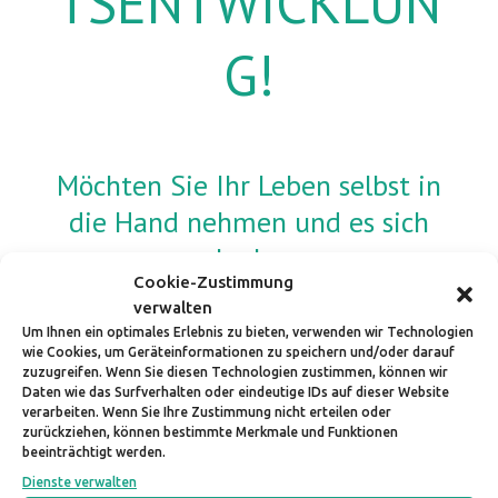
TSENTWICKLUN
G!
Möchten Sie Ihr Leben selbst in
die Hand nehmen und es sich
erlauben,
Cookie-Zustimmung
neue Wege zu beschreiten?
verwalten
Um Ihnen ein optimales Erlebnis zu bieten, verwenden wir Technologien
Dann kann ein Anruf der erste Schritt dazu sein. In
wie Cookies, um Geräteinformationen zu speichern und/oder darauf
einem ersten Kennenlerngespräch können Sie mir Ihr
zuzugreifen. Wenn Sie diesen Technologien zustimmen, können wir
Anliegen schildern und wir reden einfach mal 15
Daten wie das Surfverhalten oder eindeutige IDs auf dieser Website
verarbeiten. Wenn Sie Ihre Zustimmung nicht erteilen oder
Minuten. Das kostet Sie nichts – außer viel Mut und
zurückziehen, können bestimmte Merkmale und Funktionen
eine Portion Neugier. Bitte füllen Sie dazu das
beeinträchtigt werden.
Formular aus und teilen Sie mir mit, wann Sie
Dienste verwalten
telefonisch erreichbar sind. Vielen Dank!